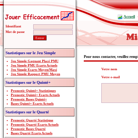
Accueil
Identifiant
Mot de passe
Statistiques sur le Jeu Simple
Pour nous contacter, veuillez remp
Jeu Simple Gagnant Placé PMU
Jeu Simple PMU Ecarts Actuels
Votre nom
Jeu Simple Ecarts Moyen/Maxi
Jeu Simple Rapport PMU Moyen
Votre e-mail
Statistiques sur le Quinté+
Pronostic Quinté+ Statistiques
Pronostic Quinté+ Ecarts Actuels
Pronostic Bases Quinté+
Bases Quinté+ Ecarts Actuels
Statistiques sur le Quarté
Pronostic Quarté Statistique
Pronostic Quarté Ecarts Actuels
Pronostic Bases Quarté
Bases Quarté Ecarts Actuels