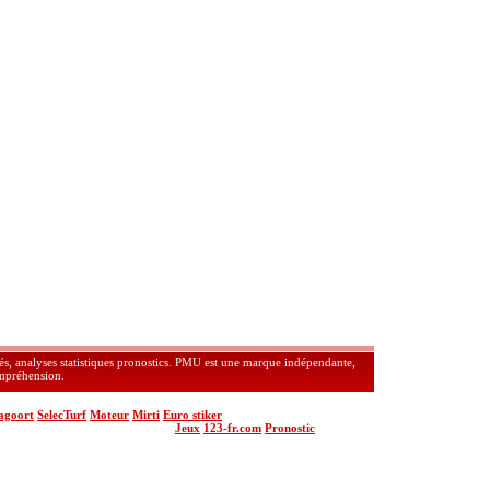
vés, analyses statistiques pronostics. PMU est une marque indépendante,
ompréhension.
agoort
SelecTurf
Moteur
Mirti
Euro stiker
Jeux
123-fr.com
Pronostic