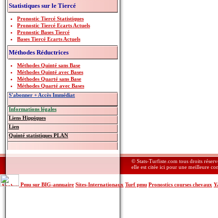
Statistiques sur le Tiercé
Pronostic Tiercé Statistiques
Pronostic Tiercé Ecarts Actuels
Pronostic Bases Tiercé
Bases Tiercé Ecarts Actuels
Méthodes Réductrices
Méthodes Quinté sans Base
Méthodes Quinté avec Bases
Méthodes Quarté sans Base
Méthodes Quarté avec Bases
S'abonner + Accès Immédiat
Informations légales
Liens Hippiques
Lien
Quinté statistiques PLAN
© Stats-Turfiste.com tous droits réser
elle est citée ici pour une meilleure c
Pmu sur BIG-annuaire
Sites-Internationaux
Turf pmu
Pronostics courses chevaux
Y