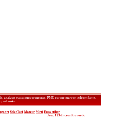
vés, analyses statistiques pronostics. PMU est une marque indépendante,
ompréhension.
agoort
SelecTurf
Moteur
Mirti
Euro stiker
Jeux
123-fr.com
Pronostic